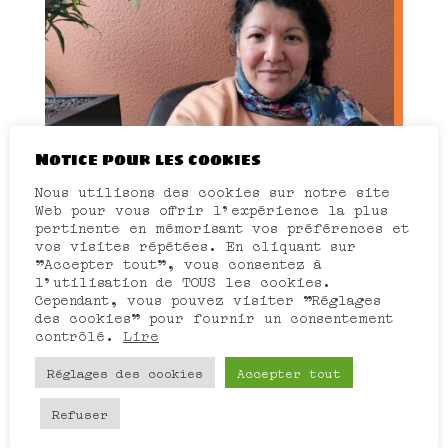
Notice pour les cookies
Nous utilisons des cookies sur notre site
Monia Habassi
Web pour vous offrir l'expérience la plus
pertinente en mémorisant vos préférences et
Chargée de projet au sein du
vos visites répétées. En cliquant sur
Collectif KifKif, Monia participe
activement aux changements des
"Accepter tout", vous consentez à
mentalités pour amener à plus
l'utilisation de TOUS les cookies.
d'égalité.
- Lire -
Cependant, vous pouvez visiter "Réglages
des cookies" pour fournir un consentement
contrôlé.
Lire
Réglages des cookies
Accepter tout
Refuser
Permanences