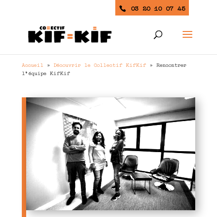
03 20 10 07 45
Accueil
»
Découvrir le Collectif KifKif
»
Rencontrer
l’équipe KifKif