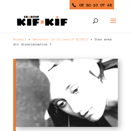
03 20 10 07 45
Accueil
»
Découvrir le Collectif KifKif
»
Vous avez
dit discrimination ?