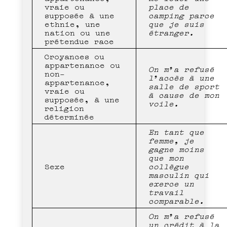
vraie ou
place de
supposée à une
camping parce
ethnie, une
que je suis
nation ou une
étranger.
prétendue race
Croyances ou
appartenance ou
On m’a refusé
non-
l’accès à une
appartenance,
salle de sport
vraie ou
à cause de mon
supposée, à une
voile.
religion
déterminée
En tant que
femme, je
gagne moins
que mon
Sexe
collègue
masculin qui
exerce un
travail
comparable.
On m’a refusé
un crédit à la