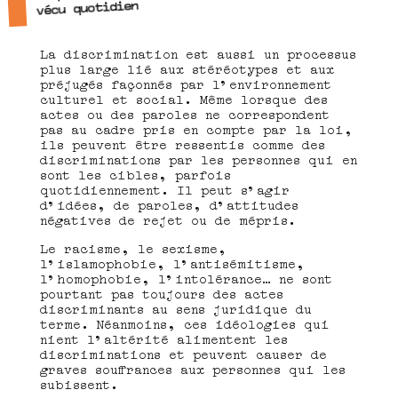
vécu quotidien
La discrimination est aussi un processus
plus large lié aux stéréotypes et aux
préjugés façonnés par l’environnement
culturel et social. Même lorsque des
actes ou des paroles ne correspondent
pas au cadre pris en compte par la loi,
ils peuvent être ressentis comme des
discriminations par les personnes qui en
sont les cibles, parfois
quotidiennement. Il peut s’agir
d’idées, de paroles, d’attitudes
négatives de rejet ou de mépris.
Le racisme, le sexisme,
l’islamophobie, l’antisémitisme,
l’homophobie, l’intolérance… ne sont
pourtant pas toujours des actes
discriminants au sens juridique du
terme. Néanmoins, ces idéologies qui
nient l’altérité alimentent les
discriminations et peuvent causer de
graves souffrances aux personnes qui les
subissent.