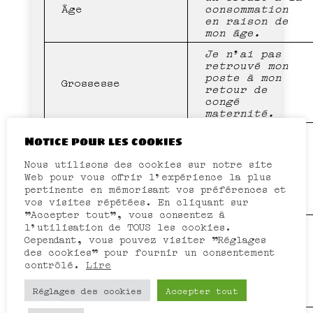
Âge
consommation
en raison de
mon âge.
Je n’ai pas
retrouvé mon
poste à mon
Grossesse
retour de
congé
maternité.
On m’a refusé
Notice pour les cookies
le
renouvellement
Nous utilisons des cookies sur notre site
État de santé
de mon contrat
Web pour vous offrir l'expérience la plus
parce que
pertinente en mémorisant vos préférences et
j’étais en
vos visites répétées. En cliquant sur
arrêt maladie.
"Accepter tout", vous consentez à
On me refuse
l'utilisation de TOUS les cookies.
la
Cependant, vous pouvez visiter "Réglages
participation
des cookies" pour fournir un consentement
Handicap
à une sortie
contrôlé.
Lire
d’école en
raison de mon
Réglages des cookies
Accepter tout
handicap.