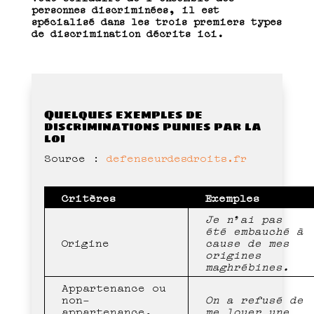
personnes discriminées, il est
spécialisé dans les trois premiers types
de discrimination décrits ici.
Quelques exemples de
discriminations punies par la
loi
Source :
defenseurdesdroits.fr
Critères
Exemples
Je n’ai pas
été embauché à
Origine
cause de mes
origines
maghrébines.
Appartenance ou
non-
On a refusé de
appartenance,
me louer une