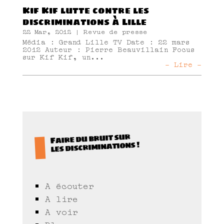
Kif Kif lutte contre les
discriminations à Lille
22 Mar, 2012
|
Revue de presse
Média : Grand Lille TV Date : 22 mars
2012 Auteur : Pierre Beauvillain Focus
sur Kif Kif, un...
- Lire -
Faire du bruit sur
les discriminations !
A écouter
A lire
A voir
Blog