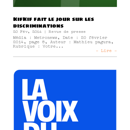
KifKif fait le jour sur les
discriminations
20 Fév, 2014
|
Revue de presse
Média : Metronews, Date : 20 février
2014, page 8, Auteur : Mathieu pagura,
Rubrique : Votre...
- Lire -