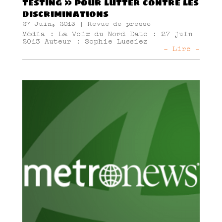
testing » pour lutter contre les
discriminations
27 Juin, 2013
|
Revue de presse
Média : La Voix du Nord Date : 27 juin
2013 Auteur : Sophie Lussiez
- Lire -