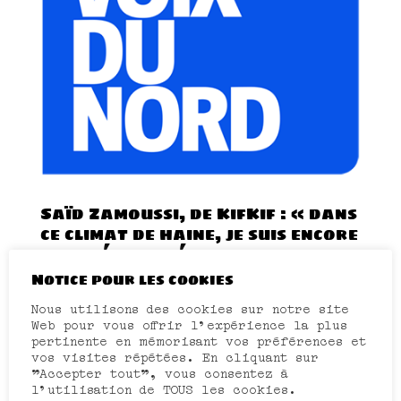
Saïd Zamoussi, de KifKif : « dans
ce climat de haine, je suis encore
plus déterminé »
23 Avr, 2013
|
Revue de presse
Notice pour les cookies
Média : La Voix du Nord Date : 23 avril
2013 Auteur : Sophie Lussiez Rubrique :
Nous utilisons des cookies sur notre site
Wazemmes
Web pour vous offrir l'expérience la plus
- Lire -
pertinente en mémorisant vos préférences et
vos visites répétées. En cliquant sur
"Accepter tout", vous consentez à
l'utilisation de TOUS les cookies.