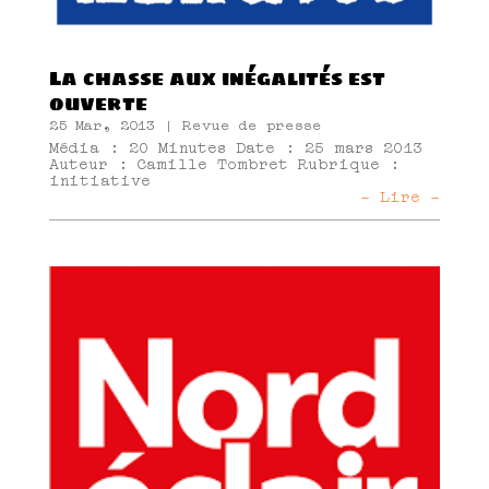
La chasse aux inégalités est
ouverte
25 Mar, 2013
|
Revue de presse
Média : 20 Minutes Date : 25 mars 2013
Auteur : Camille Tombret Rubrique :
initiative
- Lire -