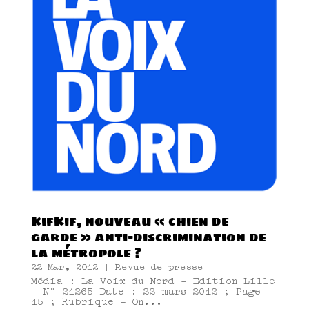
KifKif, nouveau « chien de
garde » anti-discrimination de
la métropole ?
22 Mar, 2012
|
Revue de presse
Média : La Voix du Nord - Edition Lille
- N° 21265 Date : 22 mars 2012 ; Page -
15 ; Rubrique - On...