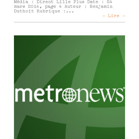
Média : Direct Lille Plus Date : 24
mars 2014, page 4 Auteur : Benjamin
Duthoit Rubrique :...
- Lire -