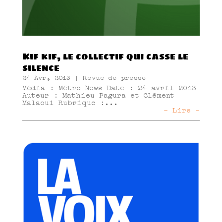
Kif kif, le collectif qui casse le
silence
24 Avr, 2013
|
Revue de presse
Média : Métro News Date : 24 avril 2013
Auteur : Mathieu Pagura et Clément
Malaoui Rubrique :...
- Lire -