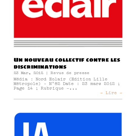
Un nouveau collectif contre les
discriminations
23 Mar, 2012
|
Revue de presse
Média : Nord Eclair (Edition Lille
Métropole) – N°82 Date : 23 mars 2012 ;
Page 14 ; Rubrique -...
- Lire -