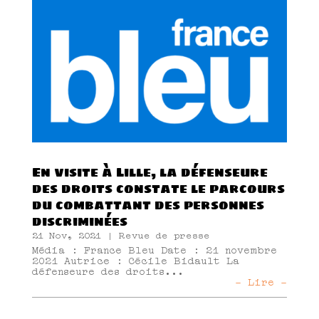
En visite à Lille, la défenseure
des droits constate le parcours
du combattant des personnes
discriminées
21 Nov, 2021
|
Revue de presse
Média : France Bleu Date : 21 novembre
2021 Autrice : Cécile Bidault La
défenseure des droits...
- Lire -