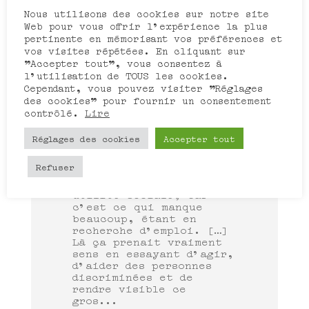
[mes parents] ont vécu.
Nous utilisons des cookies sur notre site
À un âge maintenant où
Web pour vous offrir l'expérience la plus
moi je peux réfléchir à
pertinente en mémorisant vos préférences et
la transmission, non pas
vos visites répétées. En cliquant sur
de quelqu’un qui sait à
"Accepter tout", vous consentez à
quelqu’un qui ne...
l'utilisation de TOUS les cookies.
- Lire -
Cependant, vous pouvez visiter "Réglages
des cookies" pour fournir un consentement
contrôlé.
Lire
Réglages des cookies
Accepter tout
Hakim, bénévole
« M’engager dans ce
Refuser
collectif c’était déjà
me donner à moi-même une
utilité sociale, car
c’est ce qui manque
beaucoup, étant en
recherche d’emploi. […]
Là ça prenait vraiment
sens en essayant d’agir,
d’aider des personnes
discriminées et de
rendre visible ce
gros...