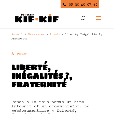
03 20 10 07 45
Accueil
»
Ressources
»
A voir
»
Liberté, Inégalités ?,
Fraternité
A voir
LIBERTÉ,
INÉGALITÉS ?,
FRATERNITÉ
Pensé à la fois comme un site
internet et un documentaire, ce
webdocumentaire «
Liberté,