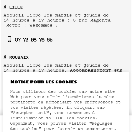
À LILLE
Accueil libre les mardis et jeudis de
14 heures à 17 heures :
5 rue Magenta
[Métro : Wazemmes].
07 73 98 76 65
À ROUBAIX
Accueil libre les mardis et jeudis de
14 heures à 17 heures.
Accompagnement sur
RDV
le mercredi de 9 heures à 12h30 et de
14 heures à 17 heures :
71 avenue de Verdun
Notice pour les cookies
[Bus : Trois Ponts].
Nous utilisons des cookies sur notre site
Web pour vous offrir l'expérience la plus
pertinente en mémorisant vos préférences et
Nous écrire
vos visites répétées. En cliquant sur
"Accepter tout", vous consentez à
l'utilisation de TOUS les cookies.
Cependant, vous pouvez visiter "Réglages
Envie de participer ?
des cookies" pour fournir un consentement