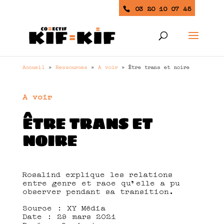
03 20 10 07 45
Accueil
»
Ressources
»
A voir
»
Être trans et noire
A voir
ÊTRE TRANS ET
NOIRE
Rosalind explique les relations
entre genre et race qu’elle a pu
observer pendant sa transition.
Source : XY Média
Date : 29 mars 2021